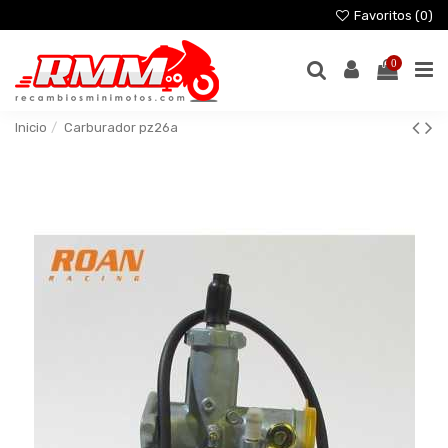
Favoritos (
0
)
0
Inicio
Carburador pz26a