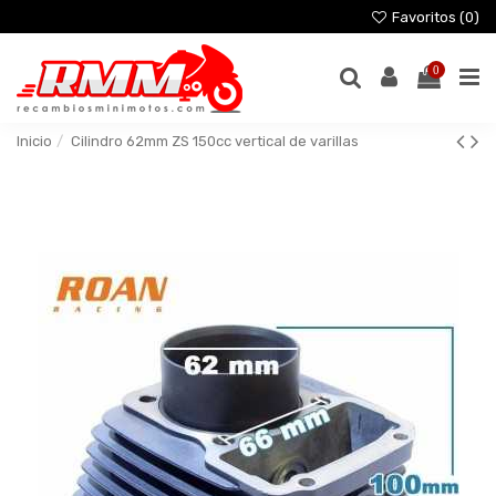
Favoritos (
0
)
0
Inicio
Cilindro 62mm ZS 150cc vertical de varillas