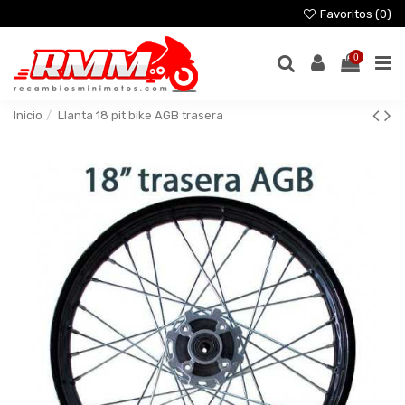
Favoritos (
0
)
0
Inicio
Llanta 18 pit bike AGB trasera