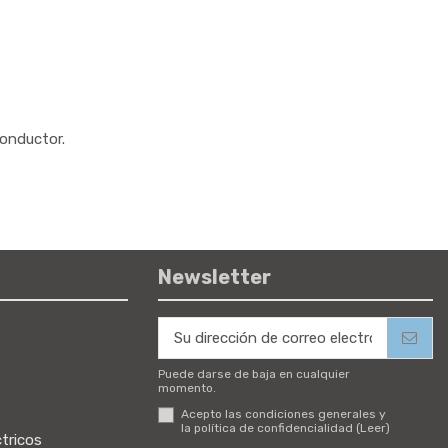
 conductor.
Newsletter
Puede darse de baja en cualquier
momento.
Acepto las condiciones generales y
la política de confidencialidad (
Leer
)
tricos